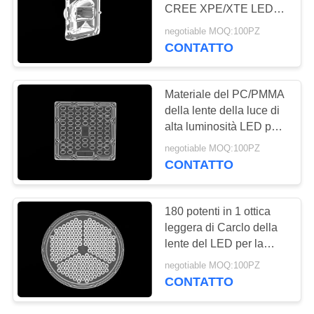
CREE XPE/XTE LED
MAPPA
per la luce della rondella
negotiable MOQ:100PZ
della parete del LED
DEL
CONTATTO
SITO
Materiale del PC/PMMA
della lente della luce di
NORME
alta luminosità LED per
SULLA
l'iluminazione pubblica
negotiable MOQ:100PZ
modulare del LED
PRIVACY
CONTATTO
180 potenti in 1 ottica
leggera di Carclo della
lente del LED per la
fabbrica/l'illuminazione
negotiable MOQ:100PZ
all'aperto
CONTATTO