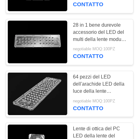
del LED
CONTATTO
CONTROLLO
DELLA
28 in 1 bene durevole
QUALITÀ
accessorio del LED del
multi della lente modulo
verticale del PWB per la
negotiable MOQ:100PZ
CONTATTACI
lampada della strada
CONTATTO
NOTIZIE
64 pezzi del LED
dell'arachide LED della
CASI
luce della lente
dell'accessorio del
negotiable MOQ:100PZ
dissipatore di calore per
CONTATTO
CHIEDI
la lampada della strada
UN
del LED
Lente di ottica del PC
PREVENTIVO
LED della lente del