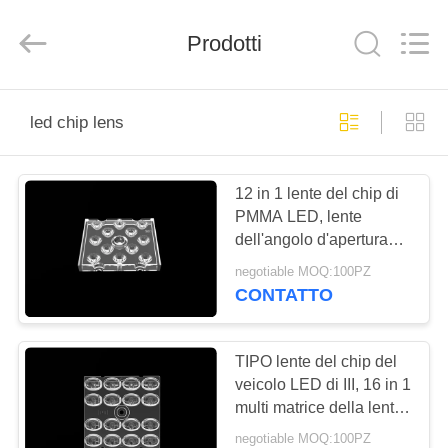
Ningbo
Spark
Optics
Technology
Prodotti
Co.,
LTD.
All
Rights
CASA.
Reserved.
led chip lens
PRODOTTI
12 in 1 lente del chip di
PMMA LED, lente
SU
dell'angolo d'apertura
DI
60° multi LED per
negotiable MOQ:100PZ
illuminazione di
NOI
CONTATTO
inondazione all'aperto
VISITA
TIPO lente del chip del
veicolo LED di III, 16 in 1
ALLA
multi matrice della lente
FABBRICA
per i corredi di modifica
negotiable MOQ:100PZ