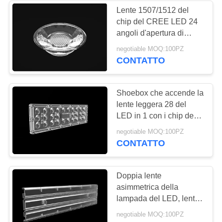
Lente 1507/1512 del
chip del CREE LED 24
angoli d'apertura di
grado per la plafoniera
negotiable MOQ:100PZ
del LED
CONTATTO
Shoebox che accende la
lente leggera 28 del
LED in 1 con i chip del
bordo/guarnizione 3030
negotiable MOQ:100PZ
LED del PWB
CONTATTO
Doppia lente
asimmetrica della
lampada del LED, lenti
di ottica del LED per il
negotiable MOQ:100PZ
supermercato/scaffale