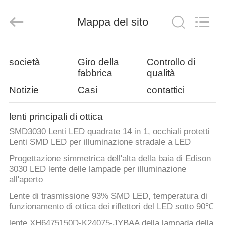
Ningbo
Spark
Optics
Technology
Mappa del sito
Co.,
LTD.
All
Rights
CASA.
Reserved.
società
Giro della
Controllo di
fabbrica
qualità
PRODOTTI
Notizie
Casi
contattici
SU
lenti principali di ottica
DI
SMD3030 Lenti LED quadrate 14 in 1, occhiali protetti
Lenti SMD LED per illuminazione stradale a LED
NOI
Progettazione simmetrica dell'alta della baia di Edison
3030 LED lente delle lampade per illuminazione
VISITA
all'aperto
ALLA
Lente di trasmissione 93% SMD LED, temperatura di
funzionamento di ottica dei riflettori del LED sotto 90℃
FABBRICA
lente XH6475150D-K24075-JYBAA della lampada della