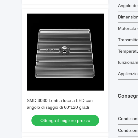
Angolo de
Dimensio
Materiale 
Transmitt
Temperatu
funziona
Applicazi
Consegn
SMD 3030 Lenti a luce a LED con
angolo di raggio di 60*120 gradi
Condizion
Ottenga il migliore prezzo
Condizion