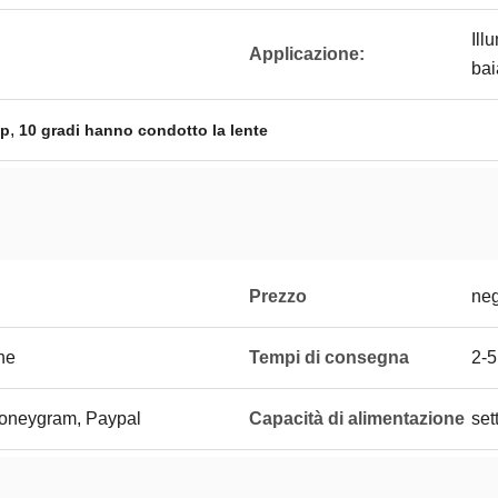
Ill
Applicazione:
bai
,
ip
10 gradi hanno condotto la lente
Prezzo
neg
one
Tempi di consegna
2-5
Moneygram, Paypal
Capacità di alimentazione
set