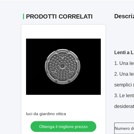
Descri
PRODOTTI CORRELATI
Lenti a L
Una len
Una len
semplici 
Le lent
desiderat
luci da giardino ottica
Ottenga il migliore prezzo
Numero de