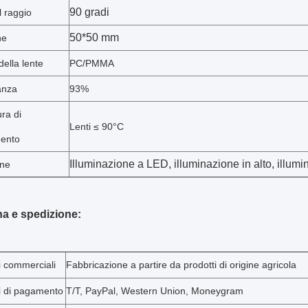
90 gradi
l raggio
50*50 mm
ne
della lente
PC/PMMA
anza
93%
ra di
Lenti ≤ 90°C
mento
Illuminazione a LED, illuminazione in alto, illumi
one
a e spedizione:
i commerciali
Fabbricazione a partire da prodotti di origine agricola
i di pagamento
T/T, PayPal, Western Union, Moneygram