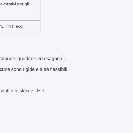
lavorativi per gli
S, TNT, ecc.
 rotonde, quadrate ed esagonali.
cune sono rigide e altre flessibili.
duli o le strisce LED.