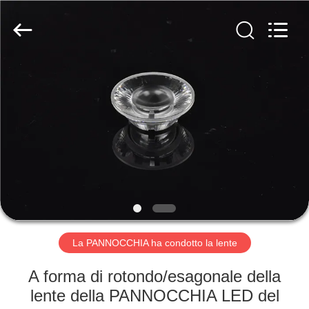
Ningbo
Spark
Optics
Technology
Co.,
LTD.
All
Rights
CASA.
Reserved.
PRODOTTI
SU
DI
NOI
VISITA
La PANNOCCHIA ha condotto la lente
ALLA
A forma di rotondo/esagonale della
FABBRICA
lente della PANNOCCHIA LED del