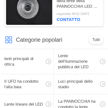
della lente della
PANNOCCHIA LED del
vetro trasparente alta
negotiable MOQ:100PZ
per 10W - 200W LED
CONTATTO
si accende
Categorie popolari
Tutti
Lente
lenti principali di
dell'iluminazione
ottica
pubblica del LED
Il UFO ha condotto
Luci principali dello
l'alta baia
stadio
La PANNOCCHIA ha
Lente lineare del LED
condotto la lente