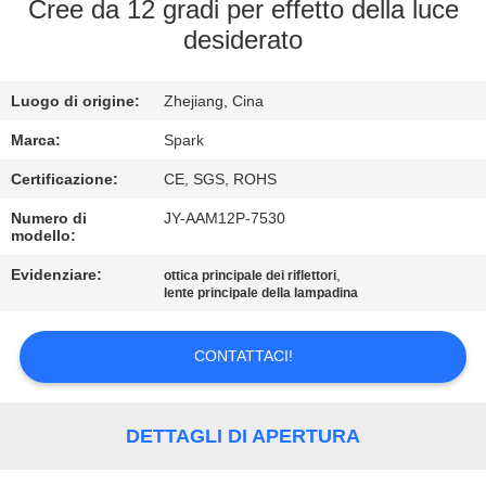
Cree da 12 gradi per effetto della luce
desiderato
CONTROLLO
DELLA
Luogo di origine:
Zhejiang, Cina
QUALITÀ
Marca:
Spark
CONTATTACI
Certificazione:
CE, SGS, ROHS
Numero di
JY-AAM12P-7530
modello:
NOTIZIE
Evidenziare:
,
ottica principale dei riflettori
lente principale della lampadina
CASI
CONTATTACI!
CHIEDI
UN
DETTAGLI DI APERTURA
PREVENTIVO