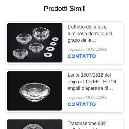
Prodotti Simili
MAPPA
DEL
L'effetto della luce
SITO
luminoso dell'alta del
grado della
NORME
PANNOCCHIA LED
negotiable MOQ:100PZ
ottica ottica della lente
CONTATTO
SULLA
per il LED giù si
PRIVACY
accende
Lente 1507/1512 del
chip del CREE LED 24
angoli d'apertura di
grado per la plafoniera
negotiable MOQ:100PZ
del LED
CONTATTO
Trasmissione 93%