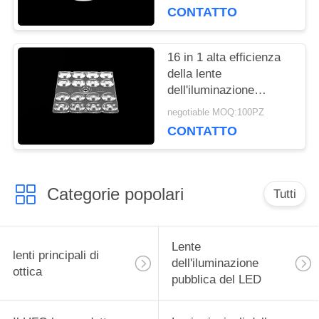
PRIVACY
lampada della strada
CONTATTO
con la guarnizione del
silicone
16 in 1 alta efficienza
della lente
dell'iluminazione
pubblica di Bridgelux
negotiable MOQ:100PZ
LED con il modulo del
CONTATTO
PWB
Categorie popolari
Tutti
Lente
lenti principali di
dell'iluminazione
ottica
pubblica del LED