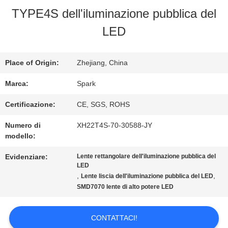
ALLA
TYPE4S dell'iluminazione pubblica del
FABBRICA
LED
CONTROLLO
Place of Origin:
Zhejiang, China
DELLA
Marca:
Spark
QUALITÀ
Certificazione:
CE, SGS, ROHS
Numero di
XH22T4S-70-30588-JY
modello:
CONTATTACI
Evidenziare:
Lente rettangolare dell'iluminazione pubblica del
LED
,
,
Lente liscia dell'iluminazione pubblica del LED
NOTIZIE
SMD7070 lente di alto potere LED
CASI
CONTATTACI!