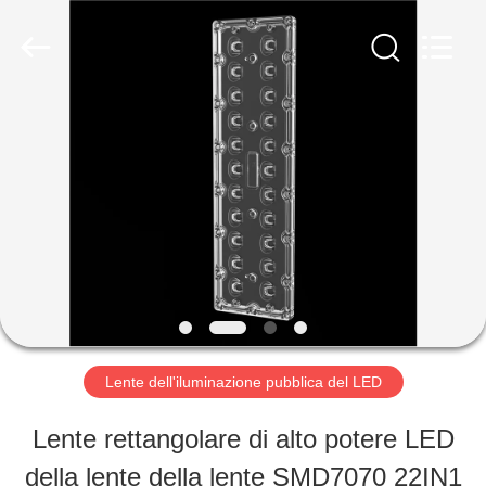
Ningbo
Spark
Optics
Technology
Co.,
LTD.
CASA.
All
Rights
Reserved.
PRODOTTI
SU
DI
NOI
Lente dell'iluminazione pubblica del LED
Lente rettangolare di alto potere LED
VISITA
della lente della lente SMD7070 22IN1