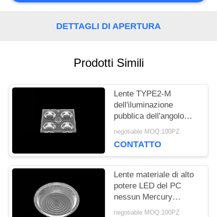
CHIEDI
DETTAGLI DI APERTURA
UN
Prodotti Simili
PREVENTIVO
Lente TYPE2-M
MAPPA
dell'iluminazione
pubblica dell'angolo
DEL
d'apertura LED di grado
negotiable MOQ:100PZ
65*150 per le serie del
SITO
CONTATTO
Cree X
Lente materiale di alto
NORME
potere LED del PC
nessun Mercury
SULLA
aggiunto per la
negotiable MOQ:100PZ