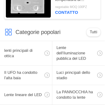
funzionamento di ottica
negotiable MOQ:100PZ
dei riflettori del LED
CONTATTO
sotto 90℃
Categorie popolari
Tutti
Lente
lenti principali di
dell'iluminazione
ottica
pubblica del LED
Il UFO ha condotto
Luci principali dello
l'alta baia
stadio
La PANNOCCHIA ha
Lente lineare del LED
condotto la lente