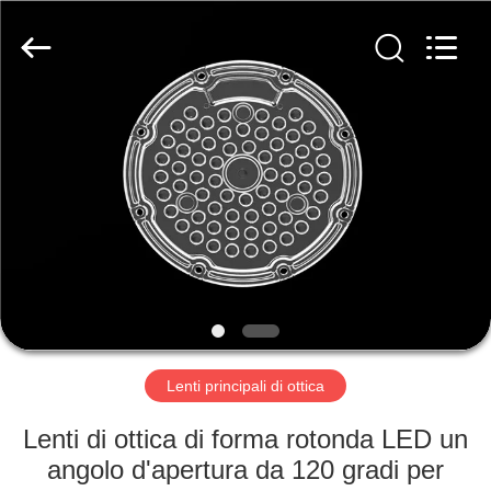
Ningbo
Spark
Optics
Technology
Co.,
LTD.
All
Rights
CASA.
Reserved.
PRODOTTI
SU
DI
NOI
VISITA
Lenti principali di ottica
ALLA
Lenti di ottica di forma rotonda LED un
FABBRICA
angolo d'apertura da 120 gradi per