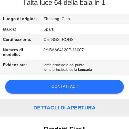
l'alta luce 64 della baia in 1
CONTROLLO
Luogo di origine:
Zhejiang, Cina
DELLA
QUALITÀ
Marca:
Spark
Certificazione:
CE, SGS, ROHS
CONTATTACI
Numero di
JY-BAA64120P-11007
modello:
NOTIZIE
Evidenziare:
,
lente principale del punto
lente principale della lampada
CASI
CONTATTACI!
CHIEDI
DETTAGLI DI APERTURA
UN
PREVENTIVO