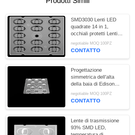
Prodotti Simili
MAPPA
SMD3030 Lenti LED
DEL
quadrate 14 in 1,
SITO
occhiali protetti Lenti
SMD LED per
negotiable MOQ:100PZ
illuminazione stradale a
NORME
CONTATTO
LED
SULLA
PRIVACY
Progettazione
simmetrica dell'alta
della baia di Edison
3030 LED lente delle
negotiable MOQ:100PZ
lampade per
CONTATTO
illuminazione all'aperto
Lente di trasmissione
93% SMD LED,
temperatura di