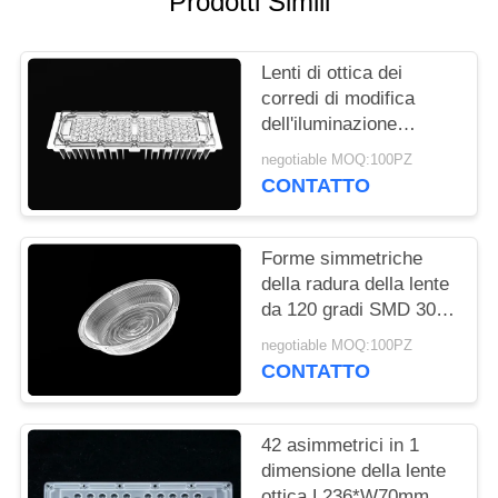
Prodotti Simili
MAPPA
Lenti di ottica dei
DEL
corredi di modifica
SITO
dell'iluminazione
pubblica del CREE
negotiable MOQ:100PZ
3030 LED per
NORME
CONTATTO
illuminazione all'aperto
SULLA
del LED
PRIVACY
Forme simmetriche
della radura della lente
da 120 gradi SMD 3030
LED con la guarnizione
negotiable MOQ:100PZ
del silicone
CONTATTO
42 asimmetrici in 1
dimensione della lente
ottica L236*W70mm