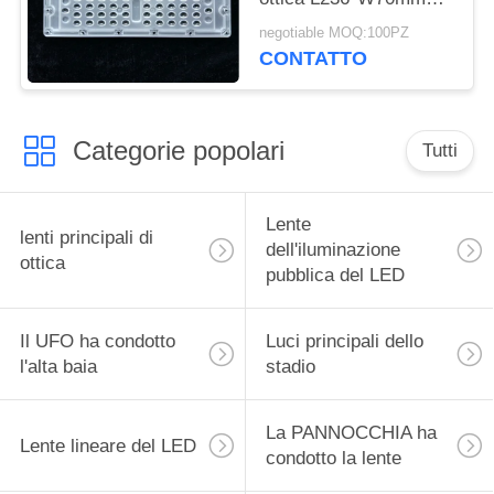
dei corredi di modifica
negotiable MOQ:100PZ
dell'iluminazione
CONTATTO
pubblica del LED
Categorie popolari
Tutti
Lente
lenti principali di
dell'iluminazione
ottica
pubblica del LED
Il UFO ha condotto
Luci principali dello
l'alta baia
stadio
La PANNOCCHIA ha
Lente lineare del LED
condotto la lente