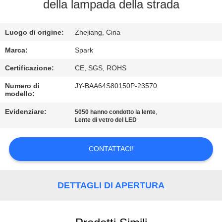
della lampada della strada
CONTROLLO
Luogo di origine:
Zhejiang, Cina
DELLA
QUALITÀ
Marca:
Spark
Certificazione:
CE, SGS, ROHS
CONTATTACI
Numero di
JY-BAA64S80150P-23570
modello:
NOTIZIE
Evidenziare:
,
5050 hanno condotto la lente
Lente di vetro del LED
CASI
CONTATTACI!
CHIEDI
DETTAGLI DI APERTURA
UN
PREVENTIVO