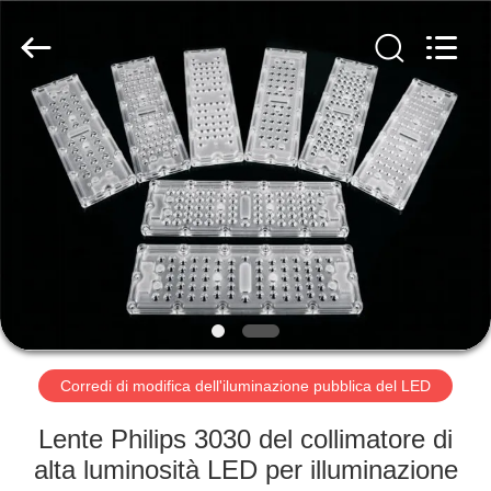
Ningbo
Spark
Optics
Technology
Co.,
LTD.
All
Rights
CASA.
Reserved.
PRODOTTI
SU
DI
NOI
VISITA
Corredi di modifica dell'iluminazione pubblica del LED
ALLA
Lente Philips 3030 del collimatore di
FABBRICA
alta luminosità LED per illuminazione