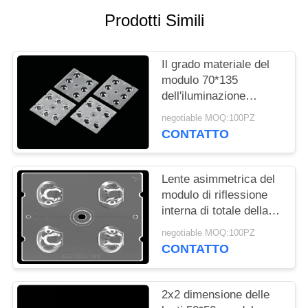
Prodotti Simili
MAPPA
DEL
Il grado materiale del
SITO
modulo 70*135
dell'iluminazione
NORME
pubblica del PC LED
negotiable MOQ:100PZ
con il IP ha valutato
CONTATTO
SULLA
l'ottica
PRIVACY
Lente asimmetrica del
modulo di riflessione
interna di totale della
lente dell'iluminazione
negotiable MOQ:100PZ
pubblica del LED
CONTATTO
2x2 dimensione delle