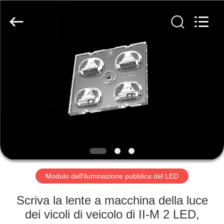
Ningbo
Spark
Optics
Technology
Co.,
LTD.
All
Rights
CASA.
Reserved.
PRODOTTI
SU
DI
NOI
VISITA
Modulo dell'iluminazione pubblica del LED
ALLA
Scriva la lente a macchina della luce
FABBRICA
dei vicoli di veicolo di II-M 2 LED,