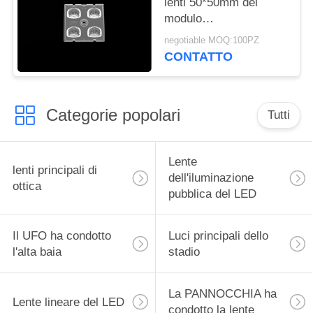
lenti 50*50mm del
modulo
dell'iluminazione
negotiable MOQ:100PZ
pubblica del PC LED
CONTATTO
per illuminazione di
zona vasta
Categorie popolari
Tutti
Lente
lenti principali di
dell'iluminazione
ottica
pubblica del LED
Il UFO ha condotto
Luci principali dello
l'alta baia
stadio
La PANNOCCHIA ha
Lente lineare del LED
condotto la lente