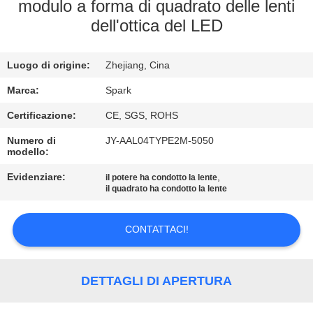
modulo a forma di quadrato delle lenti
dell'ottica del LED
CONTROLLO
DELLA
Luogo di origine:
Zhejiang, Cina
QUALITÀ
Marca:
Spark
CONTATTACI
Certificazione:
CE, SGS, ROHS
Numero di
JY-AAL04TYPE2M-5050
modello:
NOTIZIE
Evidenziare:
,
il potere ha condotto la lente
il quadrato ha condotto la lente
CASI
CONTATTACI!
CHIEDI
UN
DETTAGLI DI APERTURA
PREVENTIVO