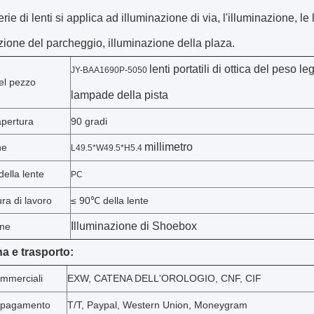
rie di lenti si applica ad illuminazione di via, l'illuminazione, le
azione del parcheggio, illuminazione della plaza.
lenti portatili di ottica del peso 
JY-BAA1690P-5050
el pezzo
lampade della pista
apertura
90 gradi
millimetro
ne
L49.5*W49.5*H5.4
della lente
PC
ra di lavoro
≤ 90℃ della lente
Illuminazione di Shoebox
one
 e trasporto:
ommerciali
EXW, CATENA DELL'OROLOGIO, CNF, CIF
i pagamento
T/T, Paypal, Western Union, Moneygram