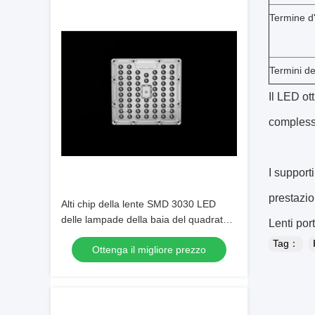
Termine d
Termini de
Il LED ot
complessiv
I support
prestazio
Alti chip della lente SMD 3030 LED
delle lampade della baia del quadrato
Lenti por
LED con il PWB di AL
Tag：
Ottenga il migliore prezzo