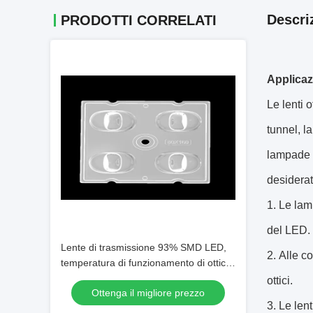
Descri
PRODOTTI CORRELATI
Applicazi
Le lenti 
tunnel, l
lampade d
desiderat
Le lamp
del LED.
Lente di trasmissione 93% SMD LED,
Alle co
temperatura di funzionamento di ottica
dei riflettori del LED sotto 90℃
ottici.
Ottenga il migliore prezzo
Le lent