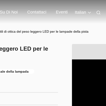
Su Di Noi
Contattaci
Eventi
Italian
tili di ottica del peso leggero LED per le lampade della pista
 leggero LED per le
pale della lampada