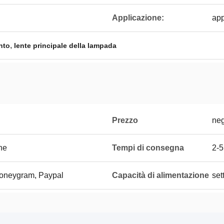
Applicazione:
app
,
nto
lente principale della lampada
Prezzo
neg
one
Tempi di consegna
2-5
Moneygram, Paypal
Capacità di alimentazione
set