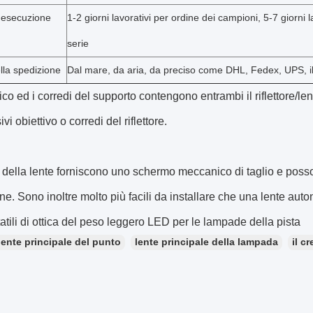
'esecuzione
1-2 giorni lavorativi per ordine dei campioni, 5-7 giorni l
serie
lla spedizione
Dal mare, da aria, da preciso come DHL, Fedex, UPS, i
tico ed i corredi del supporto contengono entrambi il riflettore/
i obiettivo o corredi del riflettore.
i della lente forniscono uno schermo meccanico di taglio e poss
ne. Sono inoltre molto più facili da installare che una lente aut
tatili di ottica del peso leggero LED per le lampade della pista
lente principale del punto
lente principale della lampada
il c