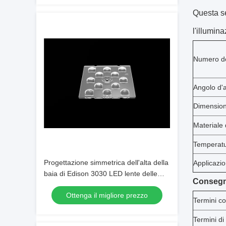
Questa se
l'illumin
Numero d
Angolo d'
Dimensio
Materiale 
Temperatu
Progettazione simmetrica dell'alta della
Applicazi
baia di Edison 3030 LED lente delle
Consegna
lampade per illuminazione all'aperto
Ottenga il migliore prezzo
Termini c
Termini d