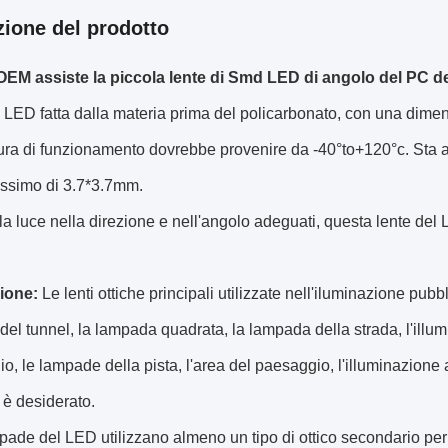
zione del prodotto
OEM assiste la piccola lente di Smd LED di angolo del PC de
 LED fatta dalla materia prima del policarbonato, con una dime
ura di funzionamento dovrebbe provenire da -40°to+120°c. Sta 
ssimo di 3.7*3.7mm.
la luce nella direzione e nell'angolo adeguati, questa lente del 
ione:
Le lenti ottiche principali utilizzate nell'iluminazione pu
el tunnel, la lampada quadrata, la lampada della strada, l'illum
o, le lampade della pista, l'area del paesaggio, l'illuminazione a
è desiderato.
ade del LED utilizzano almeno un tipo di ottico secondario per a