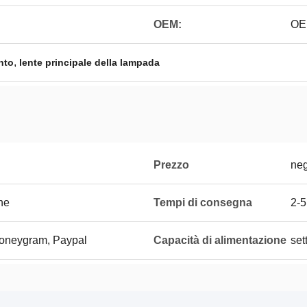
OEM:
OE
,
nto
lente principale della lampada
Prezzo
neg
one
Tempi di consegna
2-5
Moneygram, Paypal
Capacità di alimentazione
set