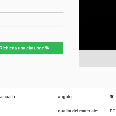
Richieda una citazione
a lampada
angolo:
90 
qualità del materiale:
PC