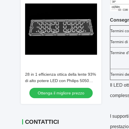
Consegna
Termini c
Termini d
Termine d
28 in 1 efficienza ottica della lente 93%
Termini de
di alto potere LED con Philips 5050
Il LED ot
chip del LED
Ottenga il migliore prezzo
complessiv
I support
CONTATTICI
prestazio