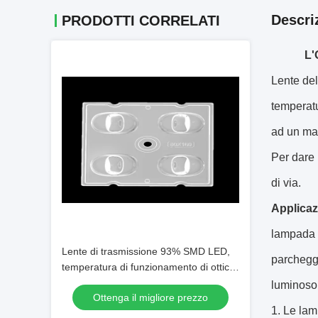
Descri
PRODOTTI CORRELATI
L'
Lente del
temperat
ad un ma
Per dare 
di via.
Applicaz
lampada d
Lente di trasmissione 93% SMD LED,
parcheggi
temperatura di funzionamento di ottica
dei riflettori del LED sotto 90℃
luminoso 
Ottenga il migliore prezzo
Le lamp