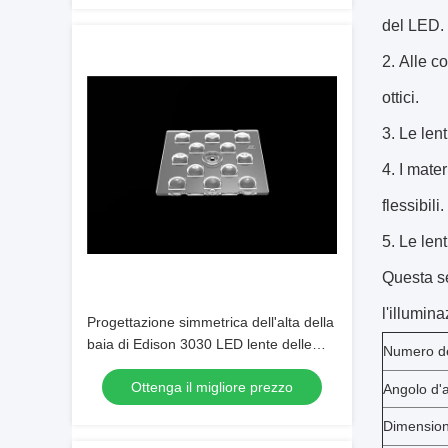
del LED.
Alle co
ottici.
Le len
I mater
flessibili.
Le lent
Questa se
l'illumin
Progettazione simmetrica dell'alta della
baia di Edison 3030 LED lente delle
Numero d
lampade per illuminazione all'aperto
Ottenga il migliore prezzo
Angolo d'
Dimensio