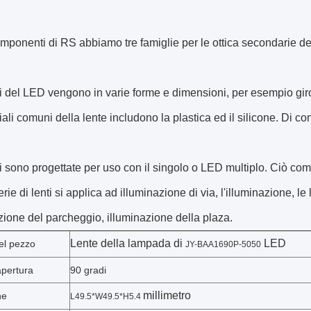
mponenti di RS abbiamo tre famiglie per le ottica secondarie del 
ti del LED vengono in varie forme e dimensioni, per esempio gi
iali comuni della lente includono la plastica ed il silicone. Di 
i sono progettate per uso con il singolo o LED multiplo. Ciò com
rie di lenti si applica ad illuminazione di via, l'illuminazione, le
azione del parcheggio, illuminazione della plaza.
Lente della lampada di
LED
el pezzo
JY-BAA1690P-5050
apertura
90 gradi
millimetro
ne
L49.5*W49.5*H5.4