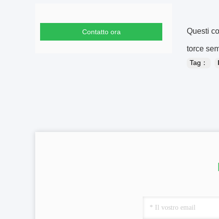
Questi co
Contatto ora
torce sem
Tag：