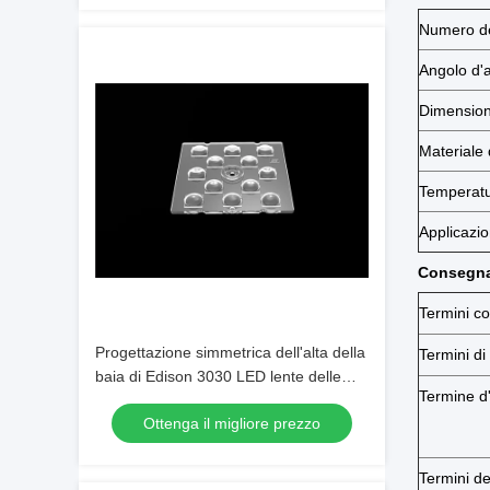
Numero d
Angolo d'
Dimensio
Materiale 
Temperatu
Applicazi
Consegna 
Termini c
Progettazione simmetrica dell'alta della
Termini d
baia di Edison 3030 LED lente delle
Termine d
lampade per illuminazione all'aperto
Ottenga il migliore prezzo
Termini de