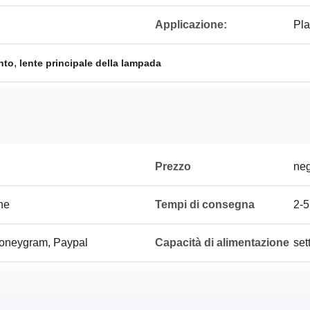
Applicazione:
Pla
,
nto
lente principale della lampada
Prezzo
neg
one
Tempi di consegna
2-5
Moneygram, Paypal
Capacità di alimentazione
set