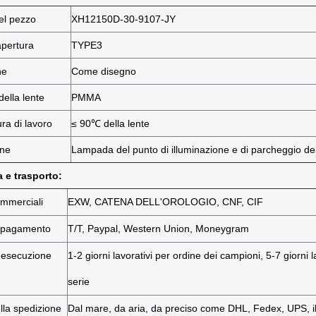
el pezzo
XH12150D-30-9107-JY
apertura
TYPE3
ne
Come disegno
della lente
PMMA
ra di lavoro
≤ 90℃ della lente
one
Lampada del punto di illuminazione e di parcheggio dell
e trasporto:
ommerciali
EXW, CATENA DELL'OROLOGIO, CNF, CIF
i pagamento
T/T, Paypal, Western Union, Moneygram
'esecuzione
1-2 giorni lavorativi per ordine dei campioni, 5-7 giorni l
serie
lla spedizione
Dal mare, da aria, da preciso come DHL, Fedex, UPS, i