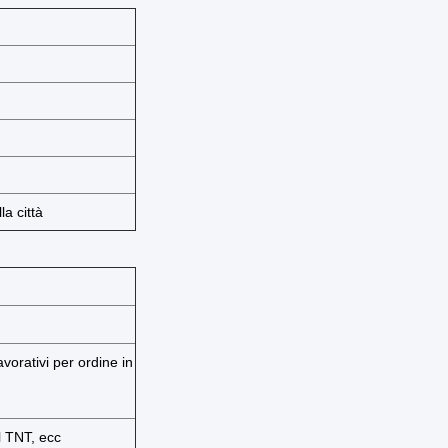
a città
avorativi per ordine in
l TNT, ecc