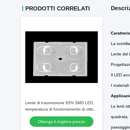
Descri
PRODOTTI CORRELATI
Caratteris
La scintill
Lente del
Progettazi
Il LED acc
I material
Applicazio
Lente di trasmissione 93% SMD LED,
Le lenti o
temperatura di funzionamento di ottica
dei riflettori del LED sotto 90℃
quadrata, 
Ottenga il migliore prezzo
paesaggio,