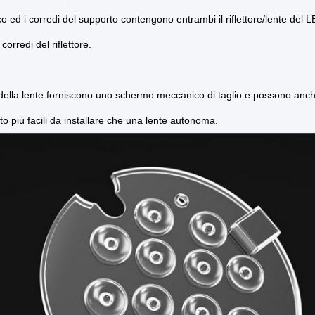
ico ed i corredi del supporto contengono entrambi il riflettore/lente de
 corredi del riflettore.
 della lente forniscono uno schermo meccanico di taglio e possono anch
lto più facili da installare che una lente autonoma.