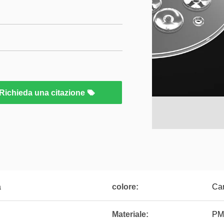
Richieda una citazione
a
colore:
Can
Materiale:
PM