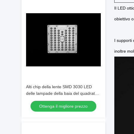
Il LED ott
obiettivo o
I supporti
inoltre mo
Alti chip della lente SMD 3030 LED
delle lampade della baia del quadrato
LED con il PWB di AL
Ottenga il migliore prezzo