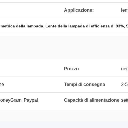
Applicazione:
len
,
,
ometrica della lampada
Lente della lampada di efficienza di 93%
Prezzo
neg
one
Tempi di consegna
2-5
 MoneyGram, Paypal
Capacità di alimentazione
set