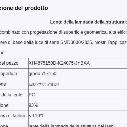
zione del prodotto
Lente della lampada della struttura 
combinato con progettazione di superficie geometrica, alta effic
tere di base della luce di serie SMD3030/2835, mostri l'applicaz
ne.
el pezzo
XH4875150D-K24075-JYBAA
'apertura
grado 75x150
one
L293.7*W74.5*H13.4
 della lente
PC
ione
93%
ura di lavoro
≤ 110℃
ione
lente della lampada della struttura del lasp