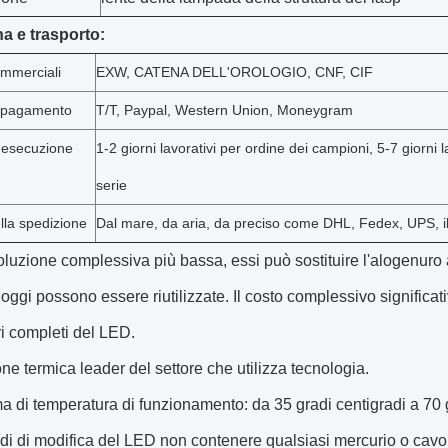
 e trasporto:
ommerciali
EXW, CATENA DELL'OROLOGIO, CNF, CIF
i pagamento
T/T, Paypal, Western Union, Moneygram
'esecuzione
1-2 giorni lavorativi per ordine dei campioni, 5-7 giorni l
serie
lla spedizione
Dal mare, da aria, da preciso come DHL, Fedex, UPS, i
oluzione complessiva più bassa, essi può sostituire l'alogenuro 
loggi possono essere riutilizzate. Il costo complessivo significat
vi completi del LED.
ne termica leader del settore che utilizza tecnologia.
di temperatura di funzionamento: da 35 gradi centigradi a 70 g
edi di modifica del LED non contenere qualsiasi mercurio o cavo