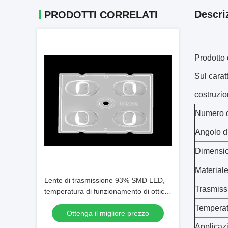
Descri
PRODOTTI CORRELATI
Prodotto 
Sul carat
costruzio
Numero d
Angolo d
Dimensi
Materiale
Lente di trasmissione 93% SMD LED,
Trasmiss
temperatura di funzionamento di ottica
dei riflettori del LED sotto 90℃
Temperat
Ottenga il migliore prezzo
Applicaz