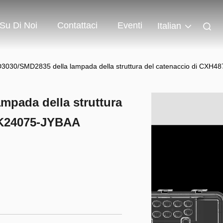
Su Di Noi
Contattaci
Eventi
Italian
3030/SMD2835 della lampada della struttura del catenaccio di CX
mpada della struttura
-K24075-JYBAA