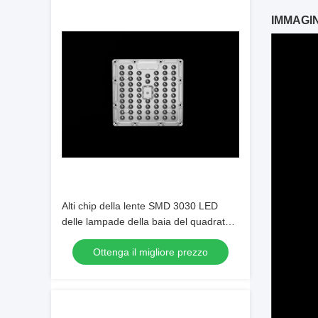
IMMAGINE
Alti chip della lente SMD 3030 LED
delle lampade della baia del quadrato
LED con il PWB di AL
Ottenga il migliore prezzo