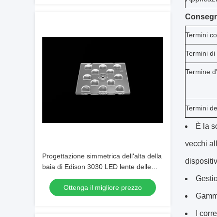
Consegna
Termini c
Termini d
Termine d
Termini de
È la s
vecchi al
Progettazione simmetrica dell'alta della
dispositi
baia di Edison 3030 LED lente delle
lampade per illuminazione all'aperto
Gestio
Ottenga il migliore prezzo
Gamma 
I corr