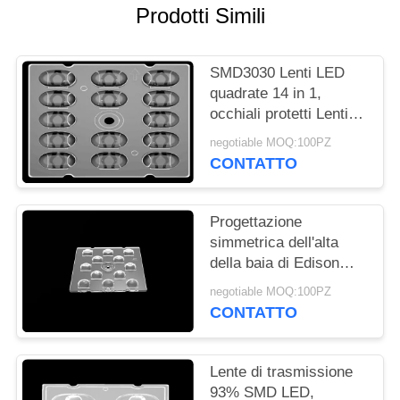
Prodotti Simili
MAPPA
DEL
SMD3030 Lenti LED
SITO
quadrate 14 in 1,
occhiali protetti Lenti
SMD LED per
NORME
negotiable MOQ:100PZ
illuminazione stradale a
CONTATTO
SULLA
LED
PRIVACY
Progettazione
simmetrica dell'alta
della baia di Edison
3030 LED lente delle
negotiable MOQ:100PZ
lampade per
CONTATTO
illuminazione all'aperto
Lente di trasmissione
93% SMD LED,