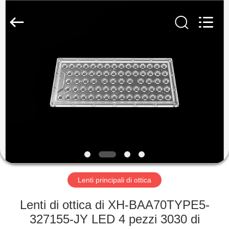
Ningbo
Spark
Optics
Technology
Co.,
LTD.
All
Rights
CASA.
Reserved.
PRODOTTI
SU
DI
NOI
VISITA
Lenti principali di ottica
ALLA
Lenti di ottica di XH-BAA70TYPE5-
FABBRICA
327155-JY LED 4 pezzi 3030 di