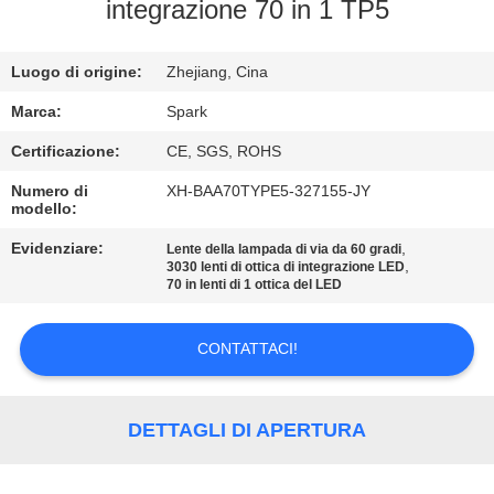
integrazione 70 in 1 TP5
CONTROLLO
Luogo di origine:
Zhejiang, Cina
DELLA
QUALITÀ
Marca:
Spark
Certificazione:
CE, SGS, ROHS
CONTATTACI
Numero di
XH-BAA70TYPE5-327155-JY
modello:
NOTIZIE
Evidenziare:
,
Lente della lampada di via da 60 gradi
,
3030 lenti di ottica di integrazione LED
70 in lenti di 1 ottica del LED
CASI
CONTATTACI!
CHIEDI
UN
DETTAGLI DI APERTURA
PREVENTIVO