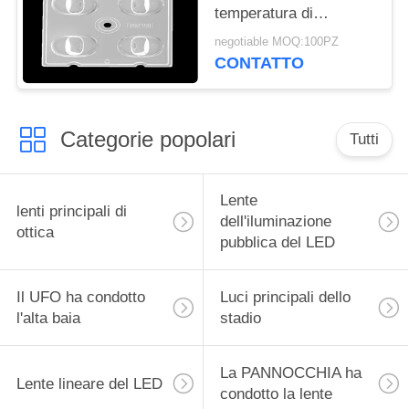
temperatura di
funzionamento di ottica
negotiable MOQ:100PZ
dei riflettori del LED
CONTATTO
sotto 90℃
Categorie popolari
Tutti
Lente
lenti principali di
dell'iluminazione
ottica
pubblica del LED
Il UFO ha condotto
Luci principali dello
l'alta baia
stadio
La PANNOCCHIA ha
Lente lineare del LED
condotto la lente