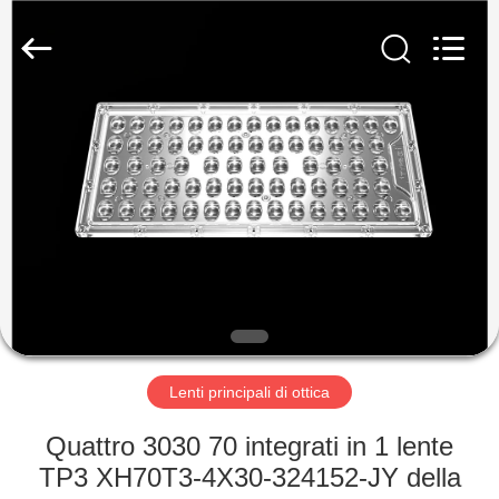
Ningbo
Spark
Optics
Technology
Co.,
LTD.
All
Rights
CASA.
Reserved.
PRODOTTI
SU
DI
NOI
VISITA
Lenti principali di ottica
ALLA
Quattro 3030 70 integrati in 1 lente
FABBRICA
TP3 XH70T3-4X30-324152-JY della