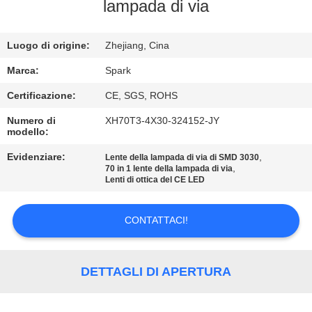
lampada di via
CONTROLLO
Luogo di origine:
Zhejiang, Cina
DELLA
QUALITÀ
Marca:
Spark
Certificazione:
CE, SGS, ROHS
CONTATTACI
Numero di
XH70T3-4X30-324152-JY
modello:
NOTIZIE
Evidenziare:
,
Lente della lampada di via di SMD 3030
,
70 in 1 lente della lampada di via
Lenti di ottica del CE LED
CASI
CONTATTACI!
CHIEDI
UN
DETTAGLI DI APERTURA
PREVENTIVO