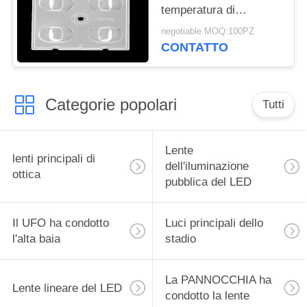
temperatura di
funzionamento di ottica
negotiable MOQ:100PZ
dei riflettori del LED
CONTATTO
sotto 90℃
Categorie popolari
Tutti
Lente
lenti principali di
dell'iluminazione
ottica
pubblica del LED
Il UFO ha condotto
Luci principali dello
l'alta baia
stadio
La PANNOCCHIA ha
Lente lineare del LED
condotto la lente