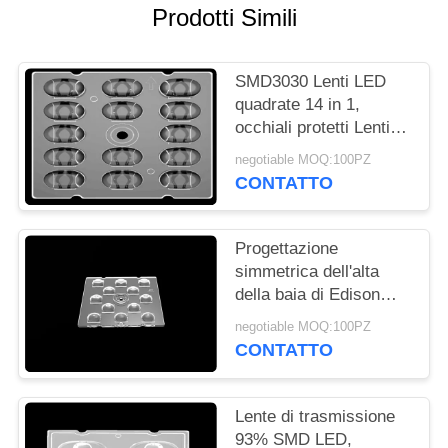
Prodotti Simili
MAPPA
DEL
SMD3030 Lenti LED
SITO
quadrate 14 in 1,
occhiali protetti Lenti
SMD LED per
NORME
negotiable MOQ:100PZ
illuminazione stradale a
CONTATTO
SULLA
LED
PRIVACY
Progettazione
simmetrica dell'alta
della baia di Edison
3030 LED lente delle
negotiable MOQ:100PZ
lampade per
CONTATTO
illuminazione all'aperto
Lente di trasmissione
93% SMD LED,